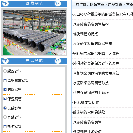
展 发 钢 管
当前位置：
网站首页
>
产品知识
> 首
·
大口径厚壁螺旋钢管的断裂情况有几
·
水泥砂浆防腐钢管结构
·
螺旋钢管的特点
·
水泥砂浆衬里防腐钢管施工
·
钢套钢岩棉保温钢管工艺流程
产 品 导 航
·
外滑动钢套钢保温钢管的原理
螺旋钢管
·
预制钢套钢保温钢管使用须知
厚壁螺旋钢管
·
水泥砂浆防腐钢管缺点
防腐钢管
·
供热保温钢管施工解析
保温钢管
·
国标螺旋管标准
无缝钢管
·
螺旋钢管常见的缺陷
直缝钢管
·
水泥砂浆防腐钢管
热扩钢管
·
保温钢管技术介绍