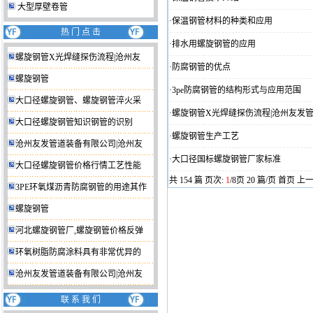
大型厚壁卷管
·
保温钢管材料的种类和应用
热 门 点 击
·
排水用螺旋钢管的应用
螺旋钢管X光焊缝探伤流程|沧州友
·
防腐钢管的优点
螺旋钢管
·
3pe防腐钢管的结构形式与应用范围
大口径螺旋钢管、螺旋钢管淬火采
·
螺旋钢管X光焊缝探伤流程|沧州友发
大口径螺旋钢管知识钢管的识别
·
螺旋钢管生产工艺
沧州友发管道装备有限公司|沧州友
·
大口径国标螺旋钢管厂家标准
大口径螺旋钢管价格行情工艺性能
共 154 篇 页次:
1
/8页 20 篇/页 首页 
3PE环氧煤沥青防腐钢管的用途其作
螺旋钢管
河北螺旋钢管厂,螺旋钢管价格反弹
环氧树脂防腐涂料具有非常优异的
沧州友发管道装备有限公司|沧州友
联 系 我 们