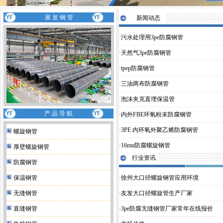
展 发 钢 管
新闻动态
·
污水处理用3pe防腐钢管
·
天然气3pe防腐钢管
·
tpep防腐钢管
·
三油两布防腐钢管
·
泡沫夹克直埋保温管
产 品 导 航
·
内外FBE环氧粉末防腐钢管
·
3PE 内环氧外聚乙烯防腐钢管
螺旋钢管
·
16mn防腐螺旋钢管
厚壁螺旋钢管
行业资讯
防腐钢管
保温钢管
·
徐州大口径螺旋钢管应用环境
无缝钢管
·
友发大口径螺旋管生产厂家
直缝钢管
·
3pe防腐无缝钢管厂家常年在线报价