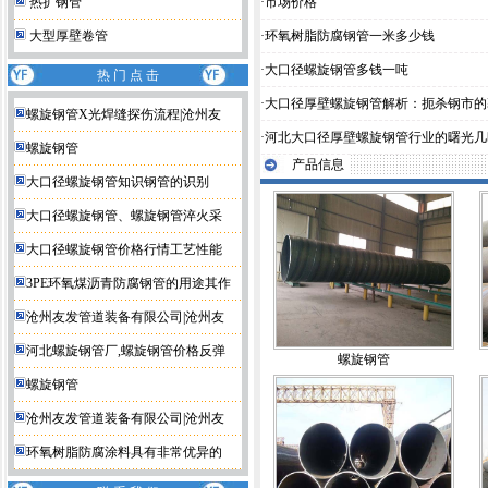
热扩钢管
·
市场价格
大型厚壁卷管
·
环氧树脂防腐钢管一米多少钱
·
大口径螺旋钢管多钱一吨
热 门 点 击
·
大口径厚壁螺旋钢管解析：扼杀钢市的
螺旋钢管X光焊缝探伤流程|沧州友
·
河北大口径厚壁螺旋钢管行业的曙光几
螺旋钢管
产品信息
大口径螺旋钢管知识钢管的识别
大口径螺旋钢管、螺旋钢管淬火采
大口径螺旋钢管价格行情工艺性能
3PE环氧煤沥青防腐钢管的用途其作
沧州友发管道装备有限公司|沧州友
河北螺旋钢管厂,螺旋钢管价格反弹
螺旋钢管
螺旋钢管
沧州友发管道装备有限公司|沧州友
环氧树脂防腐涂料具有非常优异的