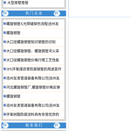
大型厚壁卷管
热 门 点 击
螺旋钢管X光焊缝探伤流程|沧州友
螺旋钢管
大口径螺旋钢管知识钢管的识别
大口径螺旋钢管、螺旋钢管淬火采
大口径螺旋钢管价格行情工艺性能
3PE环氧煤沥青防腐钢管的用途其作
沧州友发管道装备有限公司|沧州友
河北螺旋钢管厂,螺旋钢管价格反弹
螺旋钢管
沧州友发管道装备有限公司|沧州友
环氧树脂防腐涂料具有非常优异的
联 系 我 们