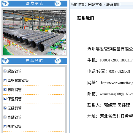
展 发 钢 管
当前位置：
网站首页
>
联系我们
联系我们
沧州展发管道装备有限公
手机：
18803172888 1880317
产 品 导 航
电话/传真：
螺旋钢管
0317-6823008
厚壁螺旋钢管
网址：
http://www.wumeifan
防腐钢管
邮箱：
wumeifang008@163.c
保温钢管
联系人：郭经理 吴经理
无缝钢管
地址：河北省孟村县希望
直缝钢管
热扩钢管