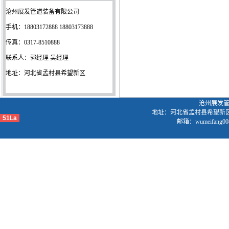
沧州展发管道装备有限公司
手机：18803172888 18803173888
传真：0317-8510888
联系人：郭经理 吴经理
地址：河北省孟村县希望新区
沧州展发管道
地址：河北省孟村县希望新区 手机：1
51La
邮箱：wumeifang0